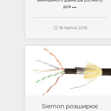
зменшеного діаметра (28 AWG)
...
для
18 Квітня 2016
Siemon розширює