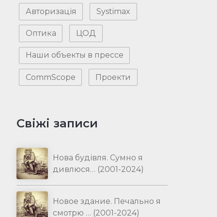
Авторизація
Systimax
Оптика
ЦОД
Наши объекты в прессе
CommScope
Проекти
Свіжі записи
Нова будівля. Сумно я
дивлюся… (2001-2024)
Новое здание. Печально я
смотрю … (2001-2024)