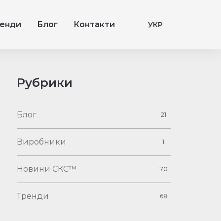
енди
Блог
Контакти
УКР
Рубрики
Блог
21
Виробники
1
Новини СКС™
70
Тренди
68