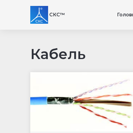
СКС™
Голов
Кабель