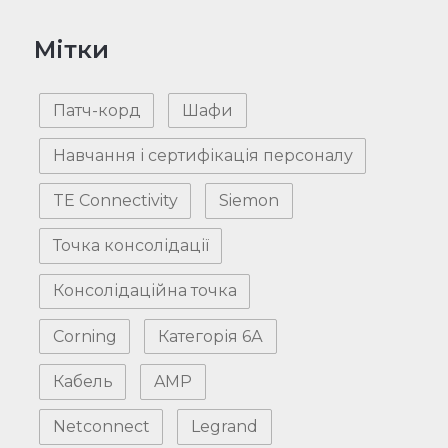
Мітки
Патч-корд
Шафи
Навчання і сертифікація персоналу
TE Connectivity
Siemon
Точка консолідації
Консолідаційна точка
Corning
Категорія 6А
Кабель
AMP
Netconnect
Legrand