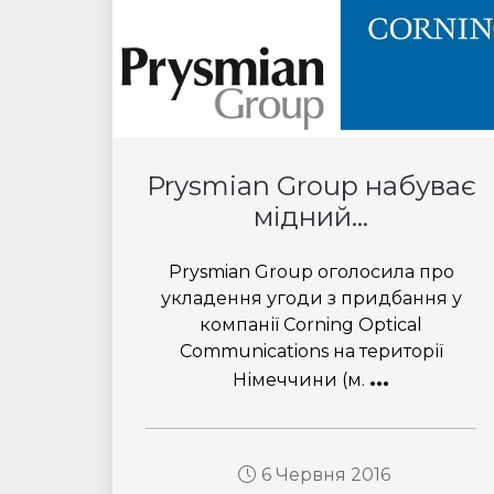
Prysmian Group набуває
мідний...
Prysmian Group оголосила про
укладення угоди з придбання у
компанії Corning Optical
Communications на території
...
Німеччини (м.
6 Червня 2016