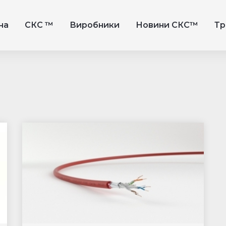
на
СКС ™
Виробники
Новини СКС™
Тр