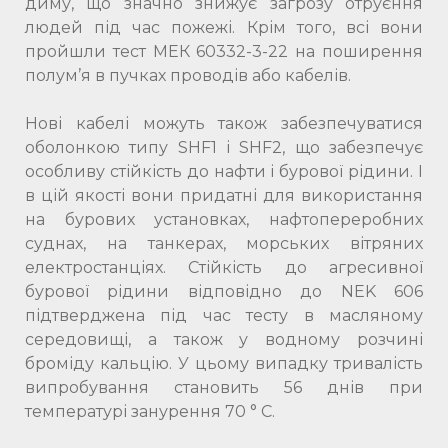
диму, що значно знижує загрозу отруєння
людей під час пожежі. Крім того, всі вони
пройшли тест МЕК 60332-3-22 на поширення
полум’я в пучках проводів або кабелів.
Нові кабелі можуть також забезпечуватися
оболонкою типу SHF1 і SHF2, що забезпечує
особливу стійкість до нафти і бурової рідини. І
в цій якості вони придатні для використання
на бурових установках, нафтопереробних
суднах, на танкерах, морських вітряних
електростанціях. Стійкість до агресивної
бурової рідини відповідно до NEK 606
підтверджена під час тесту в масляному
середовищі, а також у водному розчині
броміду кальцію. У цьому випадку тривалість
випробування становить 56 днів при
температурі занурення 70 ° C.