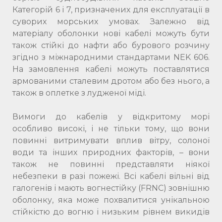
Категорій 6 і 7, призначених для експлуатації в
суворих морських умовах. Залежно від
матеріалу оболонки нові кабелі можуть бути
також стійкі до нафти або бурового розчину
згідно з міжнародними стандартами NEK 606.
На замовлення кабелі можуть поставлятися
армованими сталевим дротом або без нього, а
також в оплетке з лудженої міді.
Вимоги до кабелів у відкритому морі
особливо високі, і не тільки тому, що вони
повинні витримувати вплив вітру, солоної
води та інших природних факторів, – вони
також не повинні представляти ніякої
небезпеки в разі пожежі. Всі кабелі вільні від
галогенів і мають вогнестійку (FRNC) зовнішню
оболонку, яка може похвалитися унікальною
стійкістю до вогню і низьким рівнем викидів