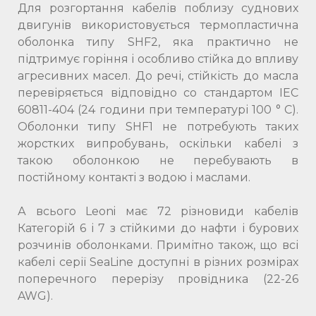
Для розгортання кабелів поблизу суднових
двигунів використовується термопластична
оболонка типу SHF2, яка практично не
підтримує горіння і особливо стійка до впливу
агресивних масел. До речі, стійкість до масла
перевіряється відповідно со стандартом IEC
60811-404 (24 години при температурі 100 ° С).
Оболонки типу SHF1 не потребують таких
жорстких випробувань, оскільки кабелі з
такою оболонкою не перебувають в
постійному контакті з водою і маслами.
А всього Leoni має 72 різновиди кабелів
Категорій 6 і 7 з стійкими до нафти і бурових
розчинів оболонками. Примітно також, що всі
кабелі серії SeaLine доступні в різних розмірах
поперечного перерізу провідника (22-26
AWG).