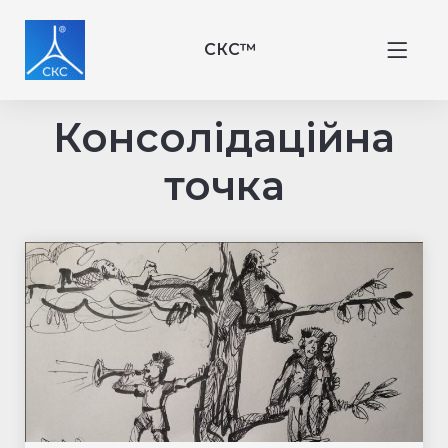
СКС™
Консолідаційна
точка