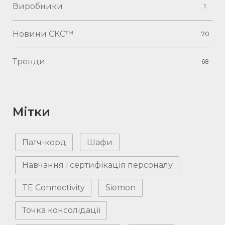
Виробники
1
Новини СКС™
70
Тренди
68
Мітки
Патч-корд
Шафи
Навчання і сертифікація персоналу
TE Connectivity
Siemon
Точка консолідації