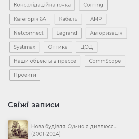
Консолідаційна точка
Corning
Категорія 6А
Кабель
AMP
Netconnect
Legrand
Авторизація
Systimax
Оптика
ЦОД
Наши объекты в прессе
CommScope
Проекти
Свіжі записи
Нова будівля. Сумно я дивлюся…
(2001-2024)