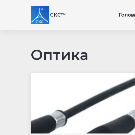
СКС™
Голов
Оптика