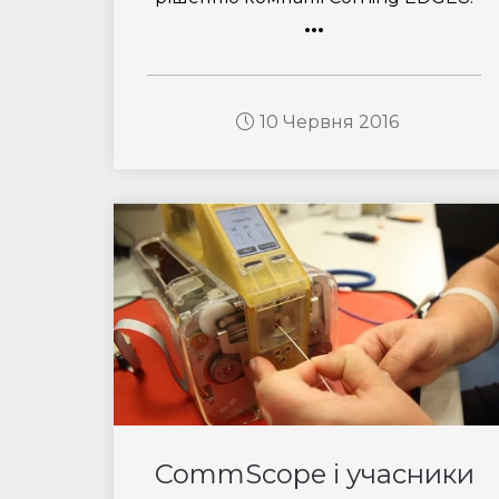
...
10 Червня 2016
CommScope і учасники