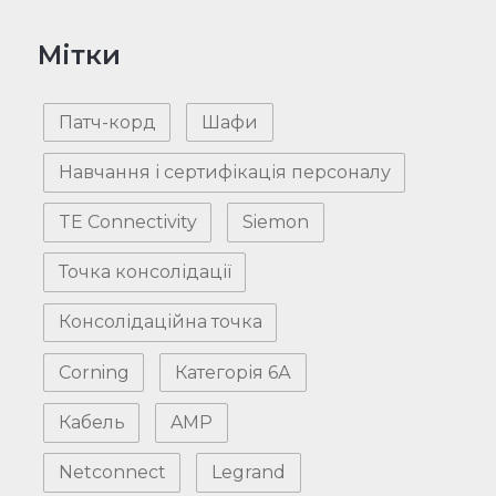
Мітки
Патч-корд
Шафи
Навчання і сертифікація персоналу
TE Connectivity
Siemon
Точка консолідації
Консолідаційна точка
Corning
Категорія 6А
Кабель
AMP
Netconnect
Legrand