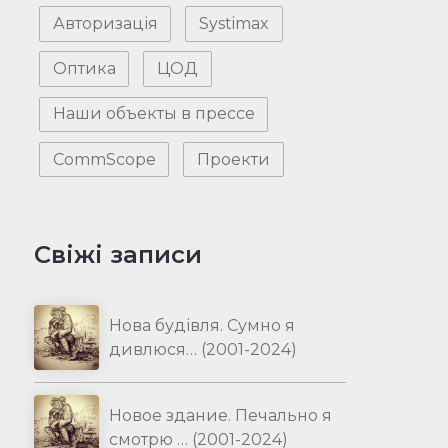
Авторизація
Systimax
Оптика
ЦОД
Наши объекты в прессе
CommScope
Проекти
Свіжі записи
Нова будівля. Сумно я
дивлюся… (2001-2024)
Новое здание. Печально я
смотрю … (2001-2024)