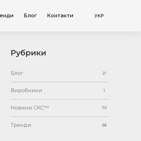
енди
Блог
Контакти
УКР
Рубрики
Блог
21
Виробники
1
Новини СКС™
70
Тренди
68