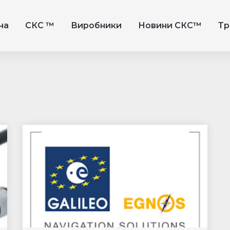
на
СКС ™
Виробники
Новини СКС™
Тр