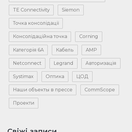
TE Connectivity
Siemon
Точка консолідації
Консолідаційна точка
Corning
Категорія 6А
Кабель
AMP
Netconnect
Legrand
Авторизація
Systimax
Оптика
ЦОД
Наши объекты в прессе
CommScope
Проекти
Свіжі записи