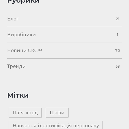
Рубрики
Блог
21
Виробники
1
Новини СКС™
70
Тренди
68
Мітки
Патч-корд
Шафи
Навчання і сертифікація персоналу