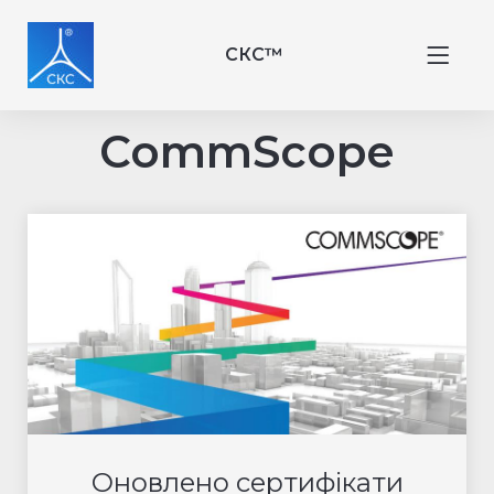
СКС™
CommScope
Оновлено сертифікати