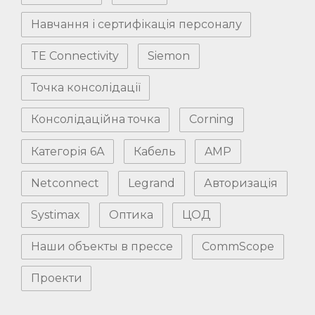
Навчання і сертифікація персоналу
TE Connectivity
Siemon
Точка консолідації
Консолідаційна точка
Corning
Категорія 6А
Кабель
AMP
Netconnect
Legrand
Авторизація
Systimax
Оптика
ЦОД
Наши объекты в прессе
CommScope
Проекти