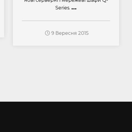
нові серверні і мережеві шафи Q-
...
Series.
9 Вересня 2015