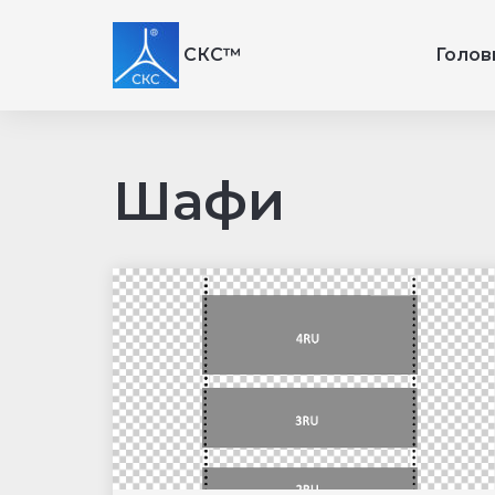
СКС™
Голов
Шафи