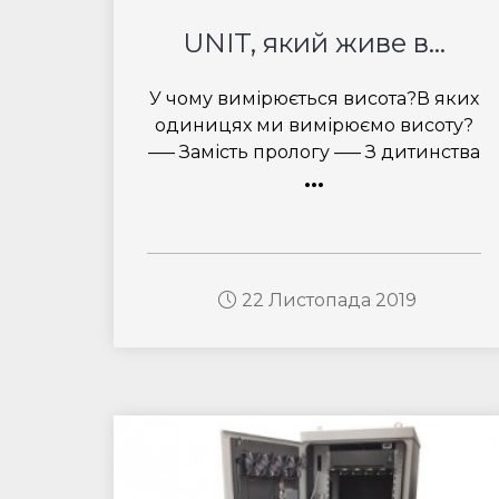
UNIT, який живе в...
У чому вимірюється висота?В яких
одиницях ми вимірюємо висоту?
—– Замість прологу —– З дитинства
...
22 Листопада 2019