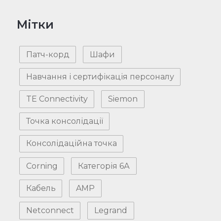
Мітки
Патч-корд
Шафи
Навчання і сертифікація персоналу
TE Connectivity
Siemon
Точка консолідації
Консолідаційна точка
Corning
Категорія 6А
Кабель
AMP
Netconnect
Legrand