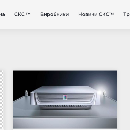
на
СКС ™
Виробники
Новини СКС™
Тр