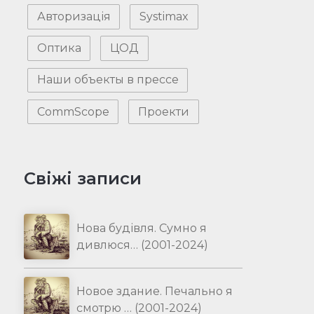
Авторизація
Systimax
Оптика
ЦОД
Наши объекты в прессе
CommScope
Проекти
Свіжі записи
Нова будівля. Сумно я
дивлюся… (2001-2024)
Новое здание. Печально я
смотрю … (2001-2024)