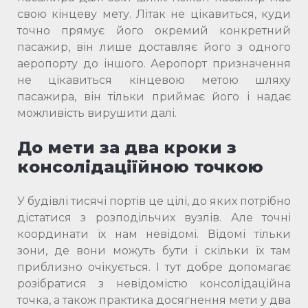
свою кінцеву мету. Літак не цікавиться, куди
точно прямує його окремий конкретний
пасажир, він лише доставляє його з одного
аеропорту до іншого. Аеропорт призначення
не цікавиться кінцевою метою шляху
пасажира, він тільки приймає його і надає
можливість вирушити далі.
До мети за два кроки з
консолідації
йною точкою
У будівлі тисячі портів це цілі, до яких потрібно
дістатися з розподільчих вузлів. Але точні
координати їх нам невідомі. Відомі тільки
зони, де вони можуть бути і скільки їх там
приблизно очікується. І тут добре допомагає
розібратися з невідомістю консолідаційна
точка, а також практика досягнення мети у два