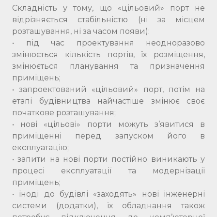
Складність у тому, що «цільовий» порт не
відрізняється стабільністю (ні за місцем
розташування, ні за часом появи):
• під час проектування неодноразово
змінюється кількість портів, їх розміщення,
змінюється планування та призначення
приміщень;
• запроектований «цільовий» порт, потім на
етапі будівництва найчастіше змінює своє
початкове розташування;
• нові «цільові» порти можуть з’явитися в
приміщенні перед запуском його в
експлуатацію;
• запити на нові порти постійно виникають у
процесі експлуатації та модернізації
приміщень;
• іноді до будівлі «заходять» нові інженерні
системи (додатки), їх обладнання також