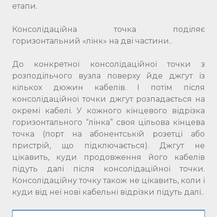
етапи.
Консолідаційна точка поділяє
горизонтальний «лінк» на дві частини..
До конкретної консолідаційної точки з
розподільчого вузла поверху йде джгут із
кількох дюжин кабелів. І потім після
консолідаційної точки джгут розпадається на
окремі кабелі. У кожного кінцевого відрізка
горизонтального “лінка” своя цільова кінцева
точка (порт на абонентській розетці або
пристрій, що підключається). Джгут не
цікавить, куди продовження його кабелів
підуть далі після консолідаційної точки.
Консолідаційну точку також не цікавить, коли і
куди від неї нові кабельні відрізки підуть далі..