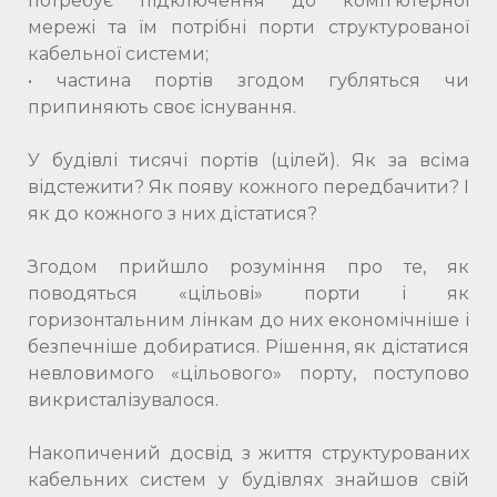
потребує підключення до комп’ютерної
мережі та їм потрібні порти структурованої
кабельної системи;
• частина портів згодом губляться чи
припиняють своє існування.
У будівлі тисячі портів (цілей). Як за всіма
відстежити? Як появу кожного передбачити? І
як до кожного з них дістатися?
Згодом прийшло розуміння про те, як
поводяться «цільові» порти і як
горизонтальним лінкам до них економічніше і
безпечніше добиратися. Рішення, як дістатися
невловимого «цільового» порту, поступово
викристалізувалося.
Накопичений досвід з життя структурованих
кабельних систем у будівлях знайшов свій