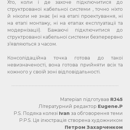
Хто, коли і де захоче підключитися до
структрованої кабельної системи , точно ніхто
й ніколи не знає (ні на етапі проектування, ні
на етапі монтажу, ні на етапах експлуатації та
модернізації). Бажаючі підключитися до
структрованої кабельної системи безперервно
з’являються з часом.
Консолідаційна точка готова до такої
невизначеності, вона готова прийняти всіх та
кожного у своїй зоні відповідальності.
Матеріал підготував
RJ45
Літературний редактор
Eugene.P
P.S. Подяка колезі
Ivan
за обговорення теми
P.P.S. Ця ілюстрація створена художником
Петром Захарченком