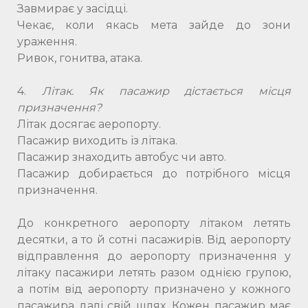
Завмирає у засідці.
Чекає, коли якась мета зайде до зони
ураження.
Ривок, гонитва, атака.
4.
Літак. Як пасажир дістається місця
призначення?
Літак досягає аеропорту.
Пасажир виходить із літака.
Пасажир знаходить автобус чи авто.
Пасажир добирається до потрібного місця
призначення.
До конкретного аеропорту літаком летять
десятки, а то й сотні пасажирів. Від аеропорту
відправлення до аеропорту призначення у
літаку пасажири летять разом однією групою,
а потім від аеропорту призначено у кожного
пасажира далі свій шлях. Кожен пасажир має