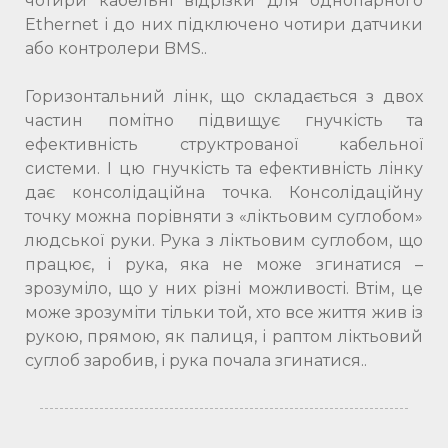
чотири кабельні відрізки для однопарного
Ethernet і до них підключено чотири датчики
або контролери BMS..
Горизонтальний лінк, що складається з двох
частин помітно підвищує гнучкість та
ефективність структрованої кабельної
системи. І цю гнучкість та ефективність лінку
дає консолідаційна точка. Консолідаційну
точку можна порівняти з «ліктьовим суглобом»
людської руки. Рука з ліктьовим суглобом, що
працює, і рука, яка не може згинатися –
зрозуміло, що у них різні можливості. Втім, це
може зрозуміти тільки той, хто все життя жив із
рукою, прямою, як палиця, і раптом ліктьовий
суглоб заробив, і рука почала згинатися..