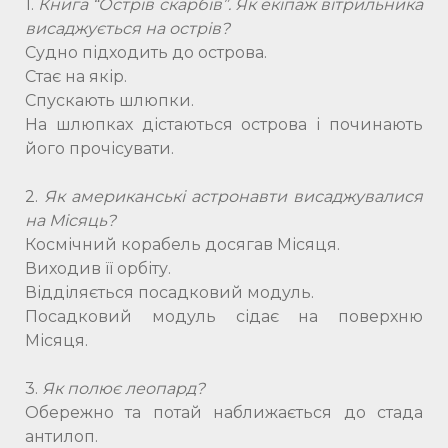
1.
Книга “Острів скарбів”. Як екіпаж вітрильника
висаджується на острів?
Судно підходить до острова.
Стає на якір.
Спускають шлюпки.
На шлюпках дістаються острова і починають
його прочісувати.
2.
Як американські астронавти висаджувалися
на Місяць?
Космічний корабель досягав Місяця.
Виходив її орбіту.
Відділяється посадковий модуль.
Посадковий модуль сідає на поверхню
Місяця.
3.
Як полює леопард?
Обережно та потай наближається до стада
антилоп.