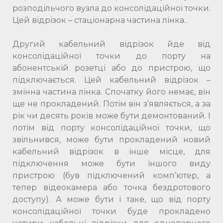
розподільчого вузла до консолідаційної точки.
Цей відрізок – стаціонарна частина лінка..
Другий кабельний відрізок йде від
консолідаційної точки до порту на
абонентській розетці або до пристрою, що
підключається. Цей кабельний відрізок –
змінна частина лінка. Спочатку його немає, він
ще не прокладений. Потім він з’являється, а за
рік чи десять років може бути демонтований. І
потім від порту консолідаційної точки, що
звільнився, може бути прокладений новий
кабельний відрізок в інше місце, для
підключення може бути іншого виду
пристрою (був підключений комп’ютер, а
тепер відеокамера або точка бездротового
доступу). А може бути і таке, що від порту
консолідаційної точки буде прокладено