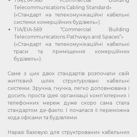
TIA/EIA-568 «Commercial Building
Telecommunications Cabling Standard»
(«Стандарт на телекомунікаційні кабельні
системи комерційних будівель»).
TIA/EIA-569 “Commercial Building
Telecommunications Pathways and Spaces”»
(«Стандарт на телекомунікаційні кабельні
траси та приміщення комерційних
будівель»).
Саме з цих двох стандартів розпочали свій
життєвий шлях структуровані кабельні
системи. Зручна, гнучка, легко доповнювана і
досить проста ідея організації комп’ютерних і
телефонних мереж дуже скоро сама стала
стандартом де-факто. І почалася її переможна
хода офісами та будівлями.
Наразі базовую для структрованих кабельних