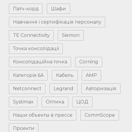
Патч-корд
Шафи
Навчання і сертифікація персоналу
TE Connectivity
Siemon
Точка консолідації
Консолідаційна точка
Corning
Категорія 6А
Кабель
AMP
Netconnect
Legrand
Авторизація
Systimax
Оптика
ЦОД
Наши объекты в прессе
CommScope
Проекти