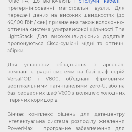
Клас FA, що включають і
сполучні кабелі
, і
претермінірованні магістральні вузли. Для
передачі даних на високих швидкостях (до
40/100 Гбіт / сек) призначена також волоконно-
оптична система ультрависокої щільності The
LightStack. Для високошвидкісних додатків
пропонуються Cisco-сумісні мідні та оптичні
збірки.
Для установки обладнання в арсеналі
компанії є рядні системи на базі шаф серій
VersaPOD і V800, об’єднані фірмовими
вертикальними патч-панелями zero-U, або на
базі серверних шаф V600 з ізоляцією холодних
і гарячих коридорів.
Вінчає комплекс рішень для дата-центру
інтелектуальна система розподілу живлення
PowerMax і програмне забезпечення для