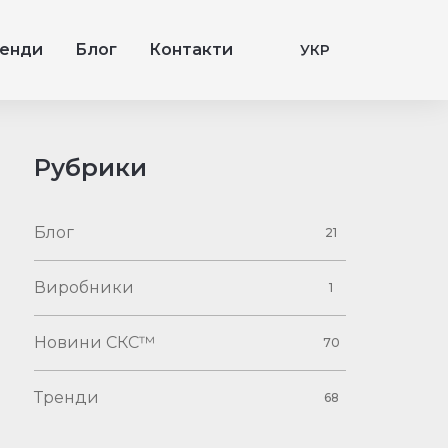
енди
Блог
Контакти
УКР
Рубрики
Блог
21
Виробники
1
Новини СКС™
70
Тренди
68