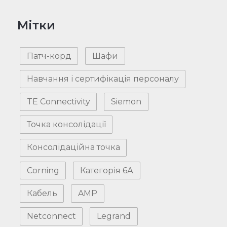
Мітки
Патч-корд
Шафи
Навчання і сертифікація персоналу
TE Connectivity
Siemon
Точка консолідації
Консолідаційна точка
Corning
Категорія 6А
Кабель
AMP
Netconnect
Legrand