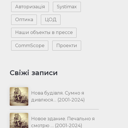
Авторизація
Systimax
Оптика
ЦОД
Наши объекты в прессе
CommScope
Проекти
Свіжі записи
Нова будівля. Сумно я
дивлюся… (2001-2024)
Новое здание. Печально я
смотрю … (2001-2024)