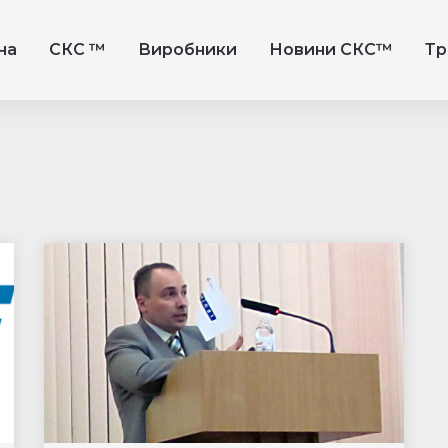
на
СКС ™
Виробники
Новини СКС™
Тр