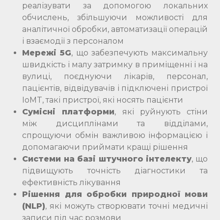
реалізувати за допомогою локальних
обчислень, збільшуючи можливості для
аналітичної обробки, автоматизації операцій
і взаємодії з персоналом
Мережі 5G
, що забезпечують максимальну
швидкість і малу затримку в приміщенні і на
вулиці, поєднуючи лікарів, персонал,
пацієнтів, відвідувачів і підключені пристрої
IoMT, такі пристрої, які носять пацієнти
Сумісні платформи
, які руйнують стіни
між дисциплінами та відділами,
спрощуючи обмін важливою інформацією і
допомагаючи приймати кращі рішення
Системи на базі штучного інтелекту
, що
підвищують точність діагностики та
ефективність лікування
Рішення для обробки природної мови
(NLP)
, які можуть створювати точні медичні
записи під час розмови