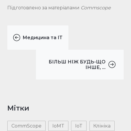
Підготовлено за матеріалами
Commscope
Медицина та ІТ
БІЛЬШ НІЖ БУДЬ-ЩО
ІНШЕ, ...
Мітки
CommScope
IoMT
IoT
Клініка