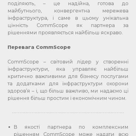
поділяють, – це надійна, готова до
майбутнього, конвергентна мережева
інфраструктура, і саме в цьому унікальна
цінність CommScope як партнера за
рішеннями проявляється найбільш яскраво.
Перевага CommScope
CommScope – світовий лідер у створенні
інфраструктури, яка управляє найбільш
критично важливими для бізнесу послугами
та додатками для інфраструктури охорони
здоров’я – і, що більш важливо, ми надаємо ці
рішення більш простим і економічним чином.
В якості партнера по комплексним
рішенням CommScope може надати всю