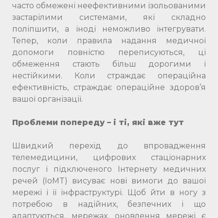
часто обмежені неефективними ізольованими
застарілими системами, які складно
поліпшити, а іноді неможливо інтегрувати.
Тепер, коли правила надання медичної
допомоги повністю переписуються, ці
обмеження стають більш дорогими і
нестійкими. Коли страждає операційна
ефективність, страждає операційне здоров’я
вашої організації.
Проблеми попереду – і ті, які вже тут
Швидкий перехід до впровадження
телемедицини, цифрових стаціонарних
послуг і підключеного Інтернету медичних
речей (IoMT) висуває нові вимоги до вашої
мережі і її інфраструктурі. Щоб йти в ногу з
потребою в надійних, безпечних і що
адаптуються, мережах, оновлення мережі є