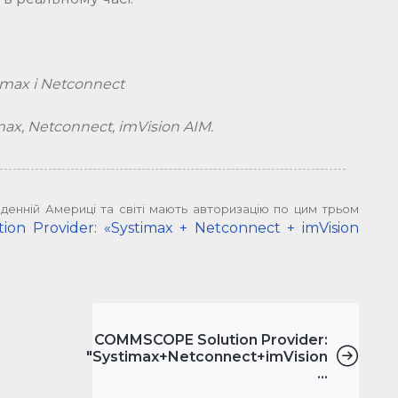
max і Netconnect
x, Netconnect, imVision AIM.
івденній Америці та світі мають авторизацію по цим трьом
n Provider: «Systimax + Netconnect + imVision
COMMSCOPE Solution Provider:
"Systimax+Netconnect+imVision
...