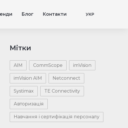
енди
Блог
Контакти
УКР
Мітки
AIM
CommScope
imVision
imVision AIM
Netconnect
Systimax
TE Connectivity
Авторизація
Навчання і сертифікація персоналу