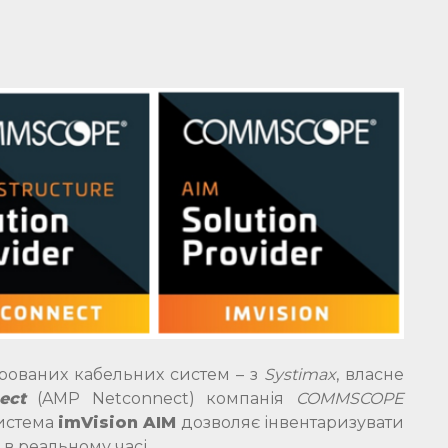
турованих кабельних систем – з
Systimax
, власне
ect
(AMP Netconnect) компанія
COMMSCOPE
Система
imVision AIM
дозволяє інвентаризувати
в реальному часі.