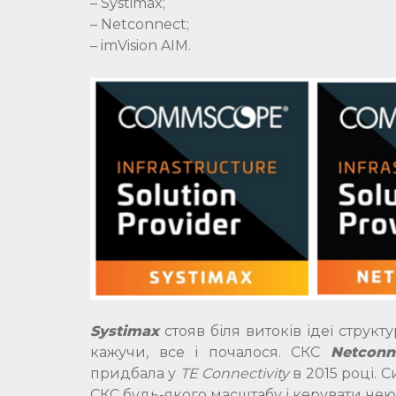
– Systimax;
– Netconnect;
– imVision AIM.
Systimax
стояв біля витоків ідеї струк
кажучи, все і почалося. СКС
Netconn
придбала у
TE Connectivity
в 2015 році. 
СКС будь-якого масштабу і керувати нею 