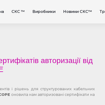
на
СКС ™
Виробники
Новини СКС™
Тр
ртифікатів авторизації від
E
ентів і рішень для структурованих кабельних
COPE
оновила нам авторизовані сертифікати на