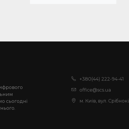
+380(44) 222-94-41
цифрового
office@scs.ua
альним
м. Київ, вул. Срібнок
мо сьогодні
нього.