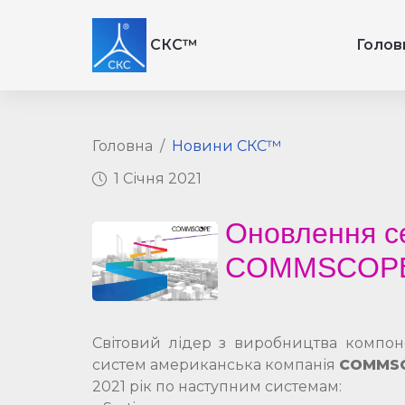
СКС™
Голов
Головна
Новини СКС™
1 Січня 2021
Оновлення се
COMMSCOP
Світовий лідер з виробництва компон
систем американська компанія
COMMS
2021 рік по наступним системам: