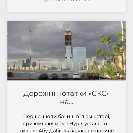
Дорожні нотатки «СКС»
на...
Перше, що ти бачиш в ілюмінаторі,
приземляючись в Нур-Султані – це
хмари і Абу Дабі Плаза, яка не покине