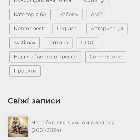
Консолідаційна точка
Corning
Категорія 6А
Кабель
AMP
Netconnect
Legrand
Авторизація
Systimax
Оптика
ЦОД
Наши объекты в прессе
CommScope
Проекти
Свіжі записи
Нова будівля. Сумно я дивлюся…
(2001-2024)