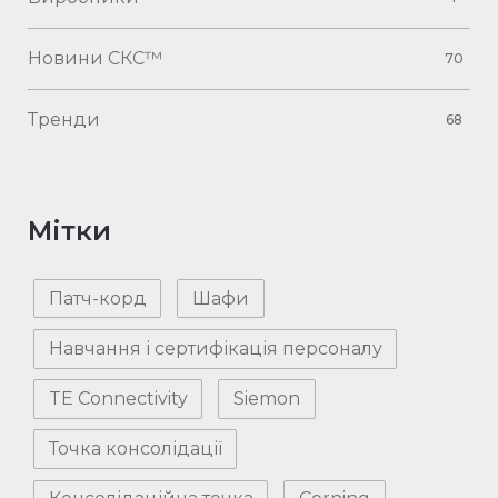
Новини СКС™
70
Тренди
68
Мітки
Патч-корд
Шафи
Навчання і сертифікація персоналу
TE Connectivity
Siemon
Точка консолідації