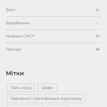
Блог
21
Виробники
1
Новини СКС™
70
Тренди
68
Мітки
Патч-корд
Шафи
Навчання і сертифікація персоналу