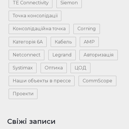
TE Connectivity
Siemon
Точка консолідації
Консолідаційна точка
Corning
Категорія 6А
Кабель
AMP
Netconnect
Legrand
Авторизація
Systimax
Оптика
ЦОД
Наши объекты в прессе
CommScope
Проекти
Свіжі записи