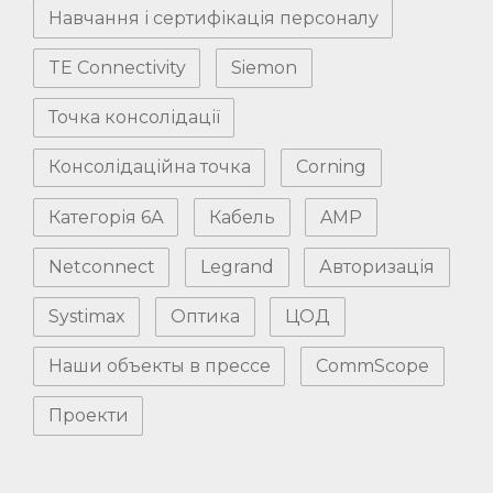
Навчання і сертифікація персоналу
TE Connectivity
Siemon
Точка консолідації
Консолідаційна точка
Corning
Категорія 6А
Кабель
AMP
Netconnect
Legrand
Авторизація
Systimax
Оптика
ЦОД
Наши объекты в прессе
CommScope
Проекти