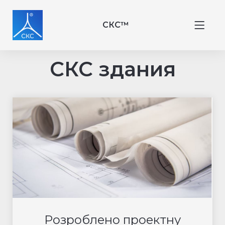
СКС™
СКС здания
Розроблено проектну