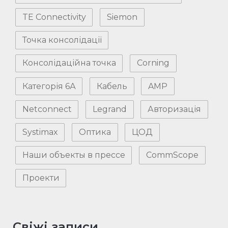
TE Connectivity
Siemon
Точка консолідації
Консолідаційна точка
Corning
Категорія 6А
Кабель
AMP
Netconnect
Legrand
Авторизація
Systimax
Оптика
ЦОД
Наши объекты в прессе
CommScope
Проекти
Свіжі записи