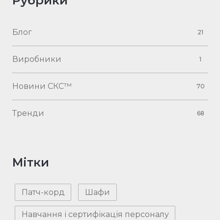
Рубрики
Блог
21
Виробники
1
Новини СКС™
70
Тренди
68
Мітки
Патч-корд
Шафи
Навчання і сертифікація персоналу