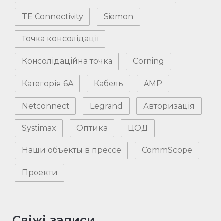
TE Connectivity
Siemon
Точка консолідації
Консолідаційна точка
Corning
Категорія 6А
Кабель
AMP
Netconnect
Legrand
Авторизація
Systimax
Оптика
ЦОД
Наши объекты в прессе
CommScope
Проекти
Свіжі записи