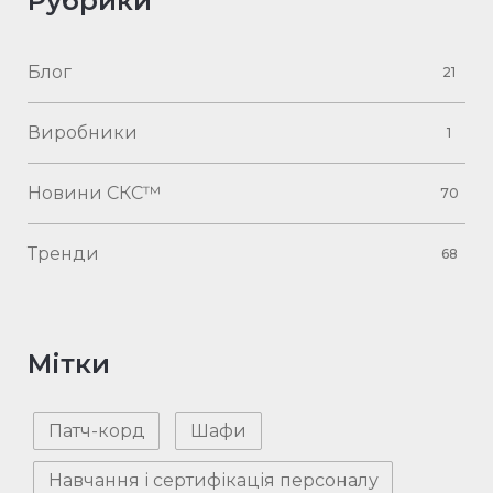
Рубрики
Блог
21
Виробники
1
Новини СКС™
70
Тренди
68
Мітки
Патч-корд
Шафи
Навчання і сертифікація персоналу