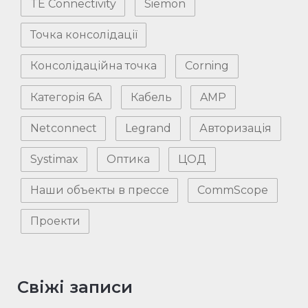
TE Connectivity
Siemon
Точка консолідації
Консолідаційна точка
Corning
Категорія 6А
Кабель
AMP
Netconnect
Legrand
Авторизація
Systimax
Оптика
ЦОД
Наши объекты в прессе
CommScope
Проекти
Свіжі записи