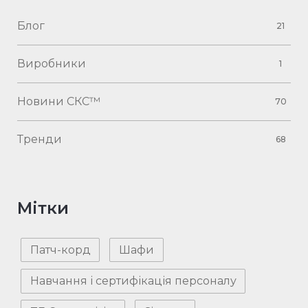
Блог
21
Виробники
1
Новини СКС™
70
Тренди
68
Мітки
Патч-корд
Шафи
Навчання і сертифікація персоналу