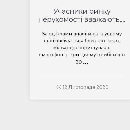
Учасники ринку
нерухомості вважають,...
За оцінками аналітиків, в усьому
світі налічується близько трьох
мільярдів користувачів
смартфонів, при цьому приблизно
...
80
12 Листопада 2020