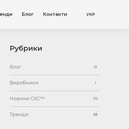
енди
Блог
Контакти
УКР
Рубрики
Блог
21
Виробники
1
Новини СКС™
70
Тренди
68