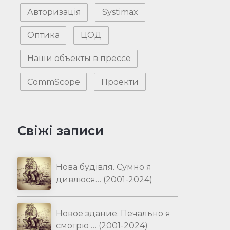
Авторизація
Systimax
Оптика
ЦОД
Наши объекты в прессе
CommScope
Проекти
Свіжі записи
Нова будівля. Сумно я
дивлюся… (2001-2024)
Новое здание. Печально я
смотрю … (2001-2024)