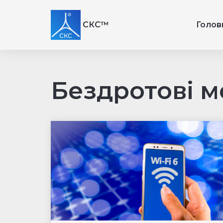
СКС™
Голов
Бездротові м