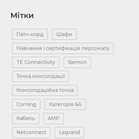
Мітки
Патч-корд
Шафи
Навчання і сертифікація персоналу
TE Connectivity
Siemon
Точка консолідації
Консолідаційна точка
Corning
Категорія 6А
Кабель
AMP
Netconnect
Legrand