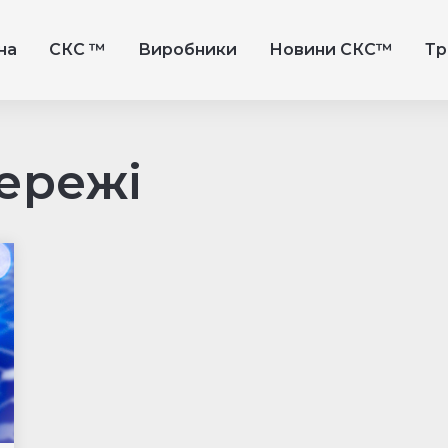
на
СКС ™
Виробники
Новини СКС™
Тр
ережі