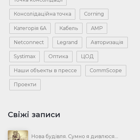
Консолідаційна точка
Corning
Категорія 6А
Кабель
AMP
Netconnect
Legrand
Авторизація
Systimax
Оптика
ЦОД
Наши объекты в прессе
CommScope
Проекти
Свіжі записи
Нова будівля. Сумно я дивлюся…