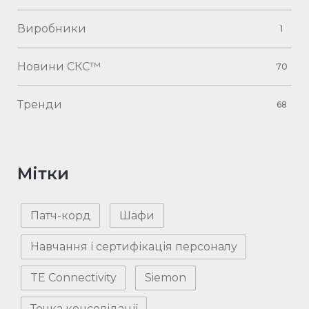
Виробники
1
Новини СКС™
70
Тренди
68
Мітки
Патч-корд
Шафи
Навчання і сертифікація персоналу
TE Connectivity
Siemon
Точка консолідації