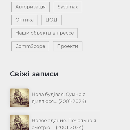
Авторизація
Systimax
Оптика
ЦОД
Наши объекты в прессе
CommScope
Проекти
Свіжі записи
Нова будівля. Сумно я
дивлюся… (2001-2024)
Новое здание. Печально я
смотрю … (2001-2024)