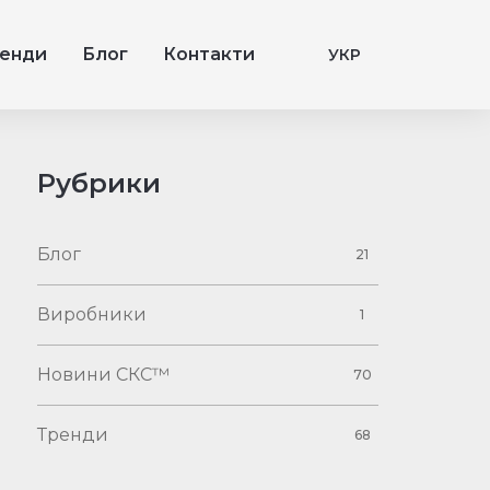
енди
Блог
Контакти
УКР
Рубрики
Блог
21
Виробники
1
Новини СКС™
70
Тренди
68