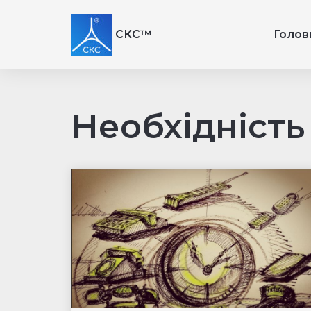
СКС™
Голов
Необхідність