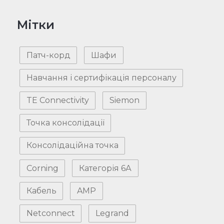
Мітки
Патч-корд
Шафи
Навчання і сертифікація персоналу
TE Connectivity
Siemon
Точка консолідації
Консолідаційна точка
Corning
Категорія 6А
Кабель
AMP
Netconnect
Legrand