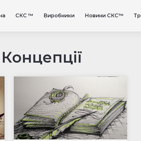
на
СКС ™
Виробники
Новини СКС™
Тр
 Концепції