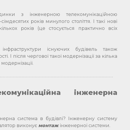
динки з інженерною телекомунікаційною
імдесятих років минулого століття. І такі нові
кількох років (це стосується практично всіх
ї інфраструктури існуючих будівель також
ті. І після чергової такої модернізації за кілька
 модернізації.
комунікаційна інженерна
енерна система в будівлі? Інженерну систему
сталятор виконує
монтаж
інженерної системи.