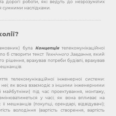
та дорогі роботи, які ведуть до незрозумілих
ся сумними наслідками.
колії?
Замовник) була
Концепція
телекомунікаційної
уло б створити текст
Технічного Завдання,
який
о рішення, врахував потреби будівлі, врахував
 мешканців.
тя телекомунікаційної інженерної системи:
 неї; як вона взаємодіє з іншими інженерними
і майбутніми) під час проектування, монтажу,
а змінюватиметься у часі; як вона впливає на
її мешканців (покупці, орендарі, відвідувачі);
ість володіння (вартість створення, вартість