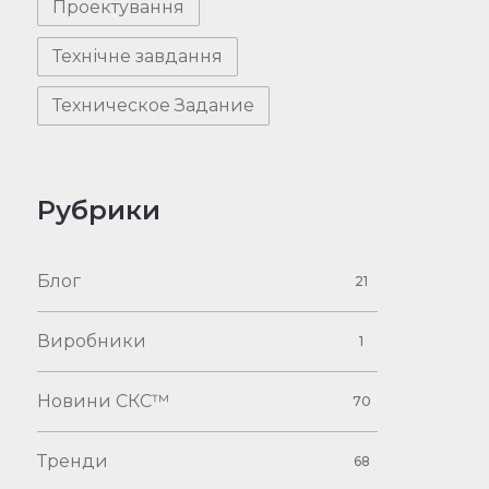
Проектування
Технічне завдання
Техническое Задание
Рубрики
Блог
21
Виробники
1
Новини СКС™
70
Тренди
68