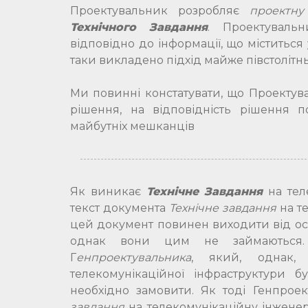
Проектувальник розробляє
проектну
Технічного Завдання
. Проектувал
відповідно до інформації, що міститься
таки викладено підхід майже півстолітнь
Ми повинні констатувати, що Проектув
рішення, на відповідність рішення по
майбутніх мешканців
Як виникає
Технічне Завдання
на тел
текст документа
Технічне завдання
на те
цей документ повинен виходити від осн
однак вони цим не займаються.
Г
енпроектувальника
, який, однак,
телекомунікаційної інфраструктури б
необхідно замовити. Як тоді Генпрое
завдання
на телекомунікаційну інженер