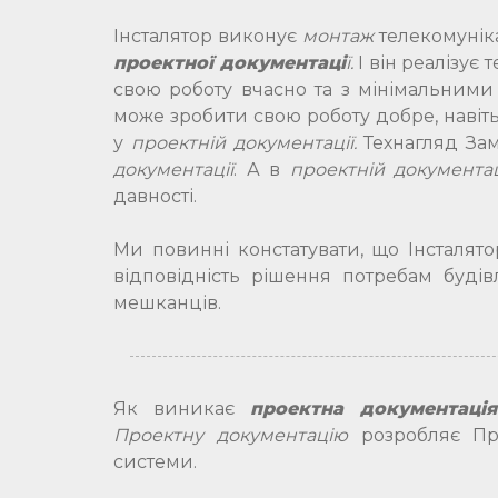
Інсталятор виконує
монтаж
телекомунік
проектної документаці
ї.
І він реалізує 
свою роботу вчасно та з мінімальним
може зробити свою роботу добре, навіть
у
проектній документації.
Технагляд За
документації
. А в
проектній документац
давності.
Ми повинні констатувати, що Інсталят
відповідність рішення потребам будівл
мешканців.
Як виникає
проектна документація
Проектну документацію
розробляє Про
системи.