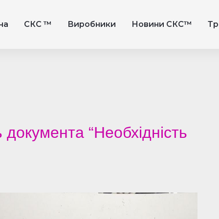
на
СКС ™
Виробники
Новини СКС™
Тр
ь документа “Необхідність