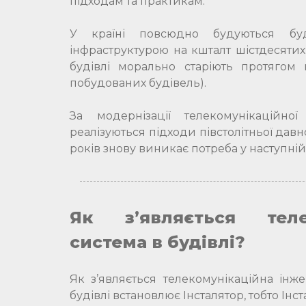
підходам та практикам.
У країні повсюдно будуються бу
інфраструктурою на кшталт шістдесятих-с
будівлі морально старіють протягом 
побудованих будівель).
За модернізації телекомунікаційно
реалізуються підходи півстолітньої давнос
років знову виникає потреба у наступній
Як з’являється теле
система в будівлі?
Як з’являється телекомунікаційна інж
будівлі встановлює Інсталятор, тобто Ін