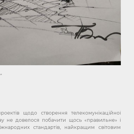
”
роектів щодо створення телекомунікаційної
азу не довелося побачити щось «правильне» і
іжнародних стандартів, найкращим світовим