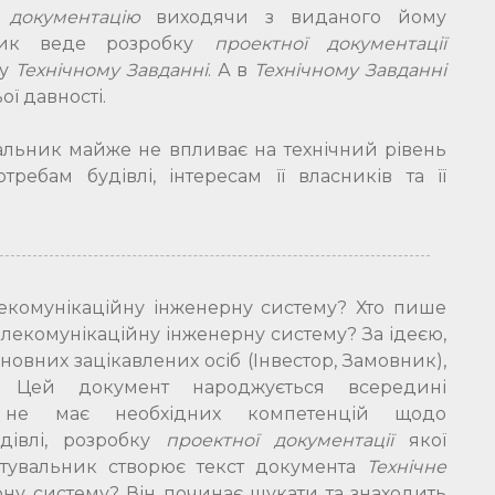
 документацію
виходячи з виданого йому
ьник веде розробку
проектної документації
 у
Технічному Завданні
. А в
Технічному Завданні
ої давності.
альник майже не впливає на технічний рівень
требам будівлі, інтересам її власників та її
екомунікаційну інженерну систему? Хто пише
лекомунікаційну інженерну систему? За ідеєю,
овних зацікавлених осіб (Інвестор, Замовник),
 Цей документ народжується всередині
 не має необхідних компетенцій щодо
удівлі, розробку
проектної документації
якої
ктувальник створює текст документа
Технічне
ну систему? Він починає шукати та знаходить