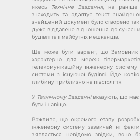
якесь
Технічне Завдання
, на раніше
знаходить та адаптує текст знайдено
знайдений документ було створено так са
дуже віддалене відношення до сучасних 
будівлі та її майбутніх мешканців.
Ще може бути варіант, що Замовник 
характерно для мереж гіпермаркеті
телекомунікаційну інженерну систему 
системи з існуючої будівлі. Йде копію
глибину приблизно на півстоліття.
У
Технічному Завданні
вказують, що має 
бути і навіщо.
Важливо, що окремого етапу розро
інженерну систему зазвичай ні факт
з’являється невідомо звідки, воно 