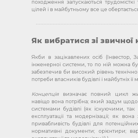
походження запускаються трудомісткі 
цілей і в майбутньому все це обертаєть
Як вибратися зі звичної 
Якби в зацікавлених осіб (Інвестор, 
інженерної системи, то по ній можна б
забезпечив би високий рівень технічног
потреби власників будівлі і майбутніх її
Концепція
визначає повний цикл жит
навіщо вона потрібна; який задум щодо
системами будівлі (як існуючими, так 
експлуатації та модернізації; як вон
привабливість будівлі для потенційних 
нормативні документи; орієнтири; варт