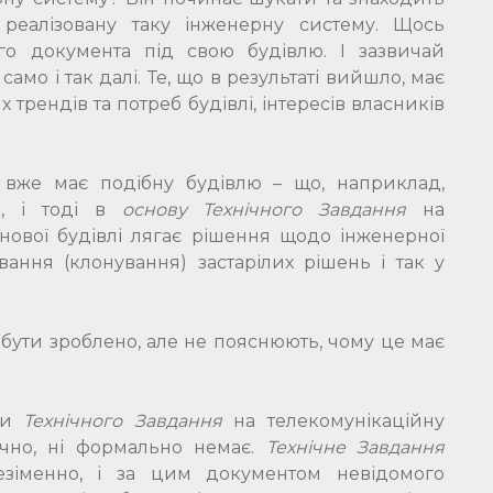
 реалізовану таку інженерну систему. Щось
го документа під свою будівлю. І зазвичай
мо і так далі. Те, що в результаті вийшло, має
трендів та потреб будівлі, інтересів власників
вже має подібну будівлю – що, наприклад,
в, і тоді в
основу Технічного Завдання
на
нової будівлі лягає рішення щодо інженерної
вання (клонування) застарілих рішень і так у
бути зроблено, але не пояснюють, чому це має
бки
Технічного Завдання
на телекомунікаційну
ично, ні формально немає.
Технічне Завдання
безіменно, і за цим документом невідомого