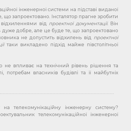
аційної інженерної системи на підставі виданої
те, що запроектовано. Інсталятор прагне зробити
и відхиленнями від
проектної документації
. Він
 дуже добре, але це буде те, що запроектовано
мовника не допустить відхилень від
проектної
ії
таки викладено підхід майже півстолітньої
ор не впливає на технічний рівень рішення та
і, потребам власників будівлі та її майбутніх
на телекомунікаційну інженерну систему?
ектувальник телекомунікаційної інженерної