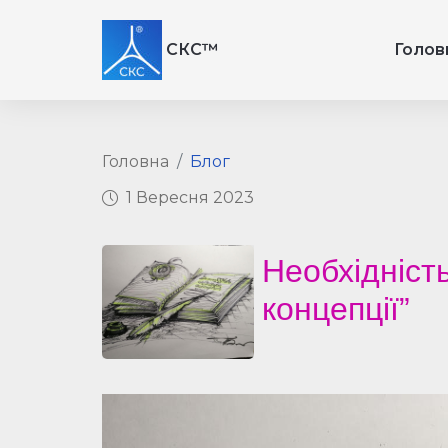
СКС™
Голов
Головна
Блог
1 Вересня 2023
Необхідніст
концепції”