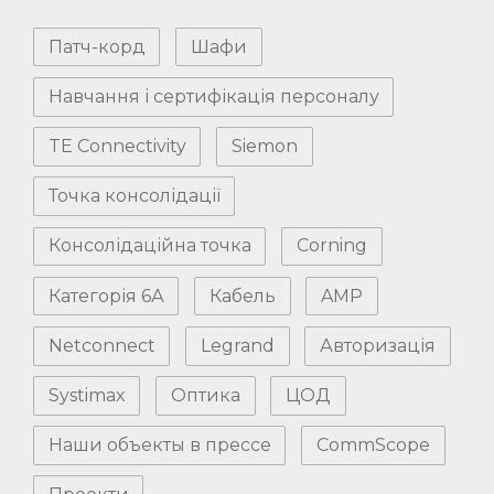
Патч-корд
Шафи
Навчання і сертифікація персоналу
TE Connectivity
Siemon
Точка консолідації
Консолідаційна точка
Corning
Категорія 6А
Кабель
AMP
Netconnect
Legrand
Авторизація
Systimax
Оптика
ЦОД
Наши объекты в прессе
CommScope