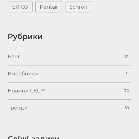
ERICO
Pentair
Schroff
Рубрики
Блог
21
Виробники
1
Новини СКС™
70
Тренди
68
Свіжі записи