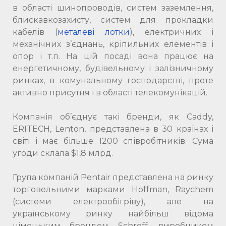
в області шинопроводів, систем заземлення,
блискавкозахисту, систем для прокладки
кабелів (
металеві лотки
), електричних і
механічних з’єднань, кріпильних елементів і
опор і т.п. На цій посаді вона працює на
енергетичному, будівельному і залізничному
ринках, в комунальному господарстві, проте
активно присутня і в області телекомунікацій.
Компанія об’єднує такі бренди, як Caddy,
ERITECH, Lenton, представлена ​​в 30 країнах і
світі і має більше 1200 співробітників. Сума
угоди склала $1,8 млрд.
Група компаній Pentair представлена ​​на ринку
торговельними марками Hoffman, Raychem
(системи електрообігріву), але на
українському ринку найбільш відома
німецьким брендом Schroff, виробником