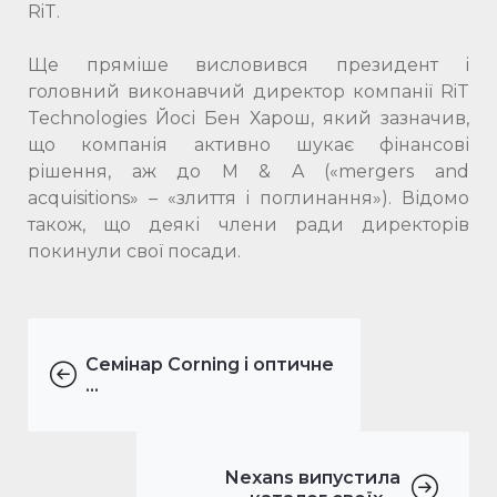
RiT.
Ще пряміше висловився президент і
головний виконавчий директор компанії RiT
Technologies Йосі Бен Харош, який зазначив,
що компанія активно шукає фінансові
рішення, аж до M & A («mergers and
acquisitions» – «злиття і поглинання»). Відомо
також, що деякі члени ради директорів
покинули свої посади.
Семінар Corning і оптичне
...
Nexans випустила