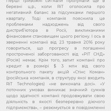
Перші тривожні сигнали пролунали ще в
березні ц.р., коли RiT оголосила про
негативний баланс за підсумками першого
кварталу. Тоді компанія пояснила це
проблемами надходжень від свого
дистриб’ютора в Росії, викликаними
фінансовим становищем цього регіону. І ось в
зверненні компанії від 23 травня 2016 року
говориться, що прогресу в погашенні
простроченої заборгованості від «РІТ СНД»
(Росія) немає. Крім того, запит компанії про
кредит в розмірі $ 3 млн від свого
контрольного пакету акцій «Стінс Коман»
(російська компанія, в структуру якої входить
RiT Technologies) «не виконала досі». «У
поточних умовах виникає значний сумнів
щодо здатності компанії продовжувати свою
діяльність в якості безперервно діючого
підприємства», – резюмується в повідомленні