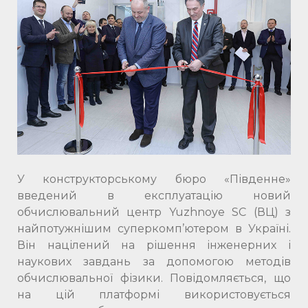
У конструкторському бюро «Південне»
введений в експлуатацію новий
обчислювальний центр Yuzhnoye SC (ВЦ) з
найпотужнішим суперкомп’ютером в Україні.
Він націлений на рішення інженерних і
наукових завдань за допомогою методів
обчислювальної фізики. Повідомляється, що
на цій платформі використовується