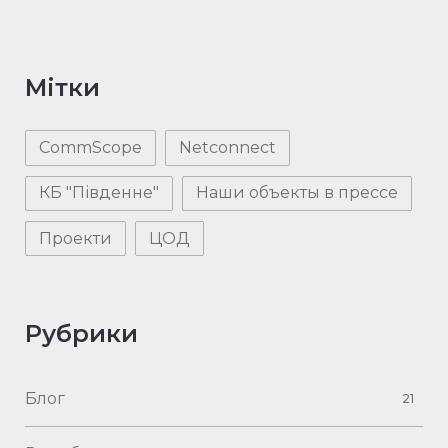
Мітки
CommScope
Netconnect
КБ "Південне"
Наши объекты в прессе
Проекти
ЦОД
Рубрики
Блог
21