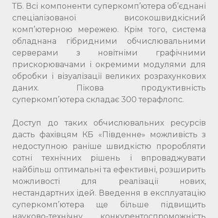
ТБ. Всі компоненти суперкомп’ютера об’єднані
спеціалізованої високошвидкісний
комп’ютерною мережею. Крім того, система
обладнана гібридними обчислювальними
серверами з новітніми графічними
прискорювачами і окремими модулями для
обробки і візуалізації великих розрахункових
даних. Пікова продуктивність
суперкомп’ютера складає 300 терафлопс.
Доступ до таких обчислювальних ресурсів
дасть фахівцям КБ «Південне» можливість з
недоступною раніше швидкістю проробляти
сотні технічних рішень і впроваджувати
найбільш оптимальні та ефективні, розширить
можливості для реалізації нових,
нестандартних ідей. Введення в експлуатацію
суперкомп’ютера ще більше підвищить
науково-технічну конкурентоспроможність