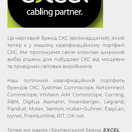
Це черговий бренд СКС (вісімнадцятий), який
тепер є у нашому кваліфікаційному портфелі
СКС. Ми пропонуємо своїм клієнтам широкий
вибір рішень для побудови СКС від місцевих
та провідних світових виробників.
Наш поточний кваліфікаційний портфель
брендів СКС: Systimax Commscope, Netconnect
Commscope, imVision AIM Commscope, Corning,
R&M, Digitus Assmann, Rosenberger, Legrand,
Panduit, Molex, Siemon, Huber+Suhner, EasyLan,
ivynet, Premiumline, RIT, OK-net.
Тепер ми маємо і британський бренд
EXCEL
.