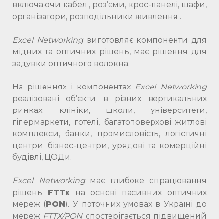
включаючи кабелі, роз’єми, крос-панелі, шафи,
організатори, розподільники живлення .
Excel Networking
виготовляє компоненти для
мідних та оптичних рішень, має рішення для
задувки оптичного волокна.
На рішеннях і компонентах
Excel Networking
реалізовані об’єкти в різних вертикальних
ринках: клініки, школи, університети,
гіпермаркети, готелі, багатоповерхові житлові
комплекси, банки, промисловість, логістичні
центри, бізнес-центри, урядові та комерційні
будівлі, ЦОДи.
Excel Networking
має глибоке опрацювання
рішень
FTTx
на основі пасивних оптичних
мереж (
PON
). У поточних умовах в Україні до
мереж
FTTX/PON
спостерігається підвищений