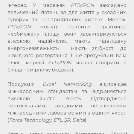
інтерес. У мережах
FTTx/PON
закладено
величезний потенціал для життя у складних,
суворих та несприятливих умовах. Мережі
FTTx/PON
можуть покрити практично
необмежену площу, вони характеризуються
високою надійністю, мають підвищену
енергонезалежність і мають здібності до
швидкого розгортання. І ще зрозумілий всім
плюс, мережі
FTTx/PON
можна створити в
більш помірному бюджеті.
Продукція
Excel Networking
відповідає
міжнародним стандартам та відрізняється
високою якістю, якість підтверджена
сертифікатами, виданими незалежними
міжнародними лабораторіями з оцінки якості
(
Force Technology, ETL, 3P, Delta
).