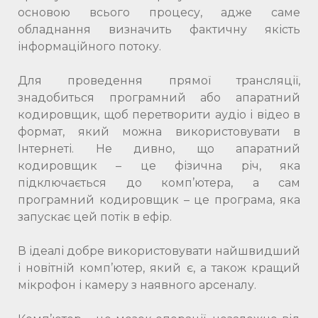
основою всього процесу, адже саме
обладнання визначить фактичну якість
інформаційного потоку.
Для проведення прямої трансляції,
знадобиться програмний або апаратний
кодировщик, щоб перетворити аудіо і відео в
формат, який можна використовувати в
Інтернеті. Не дивно, що апаратний
кодировщик – це фізична річ, яка
підключається до комп’ютера, а сам
програмний кодировщик – це програма, яка
запускає цей потік в ефір.
В ідеалі добре використовувати найшвидший
і новітній комп’ютер, який є, а також кращий
мікрофон і камеру з наявного арсеналу.