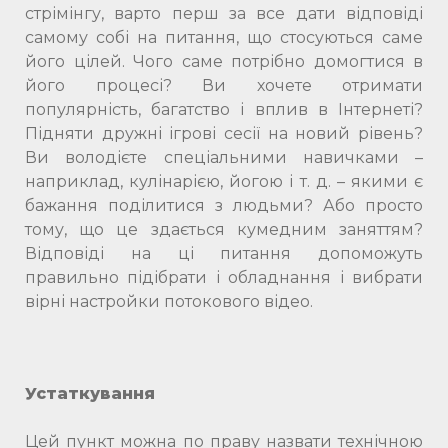
стрімінгу, варто перш за все дати відповіді
самому собі на питання, що стосуються саме
його цілей. Чого саме потрібно домогтися в
його процесі? Ви хочете отримати
популярність, багатство і вплив в Інтернеті?
Підняти дружні ігрові сесії на новий рівень?
Ви володієте спеціальними навичками –
наприклад, кулінарією, йогою і т. д. – якими є
бажання поділитися з людьми? Або просто
тому, що це здається кумедним заняттям?
Відповіді на ці питання допоможуть
правильно підібрати і обладнання і вибрати
вірні настройки потокового відео.
Устаткування
Цей пункт можна по праву назвати технічною