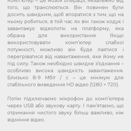
Комп’ютер – це мозок операції, незалежно від
того, що транслюється. Він повинен бути
досить швидким, щоб впоратися з тим, що на
ньому робиться, в той час як він
також
кодує і
завантажує відеопотік на платформу, яка
обрана для використання. Якщо
використовувати комп’ютер слабкої
потужності, можливо він буде лаятися і
перегріватися від навантаження, яке йому не
під силу. Також необхідно швидке з’єднання –
особливо висока швидкість завантаження.
Близько 8-9 Мбіт / с – це мінімум для
стабільного виведення HD відео (1280 × 720).
Потім підключаємо мікрофон до комп’ютера
через USB або звукову карту. І пам’ятаємо, що
отримання чистого звуку більш важливо, ніж
відмінне відео.