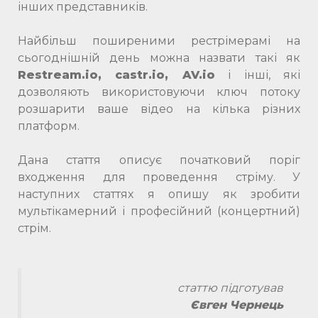
інших представників.
Найбільш поширеними рестрімерамі на
сьогоднішній день можна назвати такі як
Restream.io, castr.io, AV.io
і інші, які
дозволяють використовуючи ключ потоку
розшарити ваше відео на кілька різних
платформ.
Дана стаття описує початковий поріг
входження для проведення стріму. У
наступних статтях я опишу як зробити
мультікамерний і професійний (концертний)
стрім.
статтю підготував
Євген Чернець