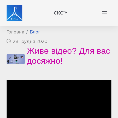
СКС™
Головна
Блог
28 Грудня 2020
Живе відео? Для вас
досяжно!