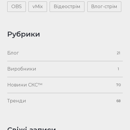
OBS
vMix
Відеострім
Влог-стрім
Рубрики
Блог
21
Виробники
1
Новини СКС™
70
Тренди
68
Свіжі записи