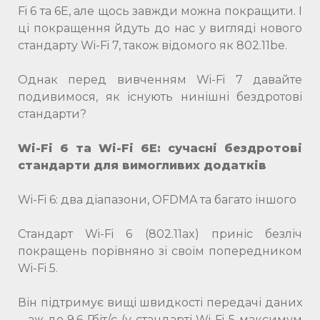
Fi 6 та 6E, але щось завжди можна покращити. І
ці покращення йдуть до нас у вигляді нового
стандарту Wi-Fi 7, також відомого як 802.11be.
Однак перед вивченням Wi-Fi 7 давайте
подивимося, як існують нинішні бездротові
стандарти?
Wi-Fi 6 та Wi-Fi 6E: сучасні бездротові
стандарти для вимогливих додатків
Wi-Fi 6: два діапазони, OFDMA та багато іншого
Стандарт Wi-Fi 6 (802.11ax) приніс безліч
покращень порівняно зі своїм попередником
Wi-Fi 5.
Він підтримує вищі швидкості передачі даних
– аж до 9,6 Гбіт/с (у стандарті Wi-Fi 5 максимум