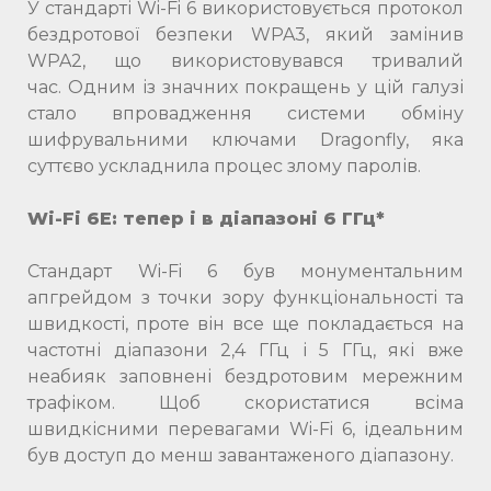
У стандарті Wi-Fi 6 використовується протокол
бездротової безпеки WPA3, який замінив
WPA2, що використовувався тривалий
час. Одним із значних покращень у цій галузі
стало впровадження системи обміну
шифрувальними ключами Dragonfly, яка
суттєво ускладнила процес злому паролів.
Wi-Fi 6E: тепер і в діапазоні 6 ГГц*
Стандарт Wi-Fi 6 був монументальним
апгрейдом з точки зору функціональності та
швидкості, проте він все ще покладається на
частотні діапазони 2,4 ГГц і 5 ГГц, які вже
неабияк заповнені бездротовим мережним
трафіком. Щоб скористатися всіма
швидкісними перевагами Wi-Fi 6, ідеальним
був доступ до менш завантаженого діапазону.