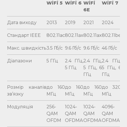
WiFi 5
WiFi 6
WiFi
WiFi 7
6E
Дата виходу
2013
2019
2021
2024
Стандарт IEEE
802.11ac
802.11ax
802.11ax
802.11be
Макс. швидкість
3.5 Гб/с
9.6 Гб/с
9.6 Гб/с
46 Гб/с
Діапазони
5 ГГц
2.4 ГГц,
2.4 ГГц,
2.4 ГГц,
5 ГГц
5 ГГц, 6
5 ГГц, 6
ГГц
ГГц
Розмір каналів
до 160
до 160
до 160
до 320
зв’язку
МГц
МГц
МГц
МГц
Модуляція
256-
1024-
1024-
4096-
QAM
QAM
QAM
QAM
OFDM
OFDMA
OFDMA
OFDMA