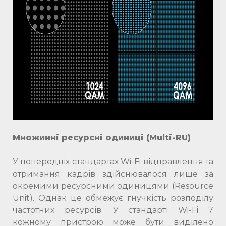
Множинні ресурсні одиниці (Multi-RU)
У попередніх стандартах Wi-Fi відправлення та
отримання кадрів здійснювалося лише за
окремими ресурсними одиницями (Resource
Unit). Однак це обмежує гнучкість розподілу
частотних ресурсів. У стандарті Wi-Fi 7
кожному пристрою може бути виділено