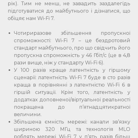
рік). Тим не менш, не завадить заздалегідь
підготуватися до майбутнього і дізнатися, що
обіцяє нам Wi-Fi 7.
Чотириразове збільшення пропускної
спроможності: Wi-Fi 7 – це бездротовий
стандарт майбутнього, про що свідчить його
пропускна спроможність у 46 Гбіт/с (це в 4,8
рази вище, ніж у стандарту Wi-Fi 6).
У 100 разів краще латентність у гіршому
сценарії: латентність Wi-Fi 7 буде в сто разів
краща в порівнянні з латентністю Wi-Fi 6 в
гіршій ситуації. Крім того, латентність у
додатках доповненої/віртуальної реальності
покращена до п’ятнадцятикратної
величини.
Збільшена ємність мережі: канали зв’язку
шириною 320 МГц та технологія MLO
роблять мережі Wi-Fi 7 у п’ять разів більш