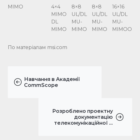
MIMO
4×4
8×8
8×8
16×16
MIMO
UL/DL
UL/DL
UL/DL
DL
MU-
MU-
MU-
MIMO
MIMO
MIMO
MIMOO
По матеріалам msi.com
Навчання в Академії
CommScope
Розроблено проектну
документацію
телекомунікаційної ...