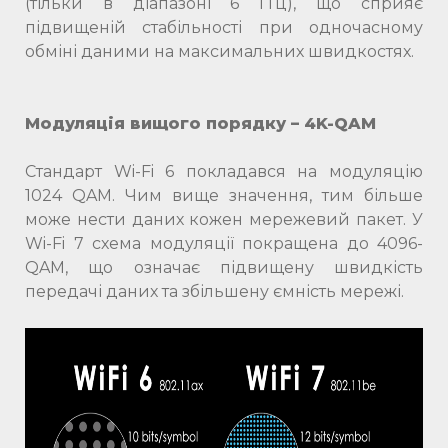
(тільки в діапазоні 6 ГГц), що сприяє
підвищеній стабільності при одночасному
обміні даними на максимальних швидкостях.
Модуляція вищого порядку – 4K-QAM
Стандарт Wi-Fi 6 покладався на модуляцію
1024 QAM. Чим вище значення, тим більше
може нести даних кожен мережевий пакет. У
Wi-Fi 7 схема модуляції покращена до 4096-
QAM, що означає підвищену швидкість
передачі даних та збільшену ємність мережі.