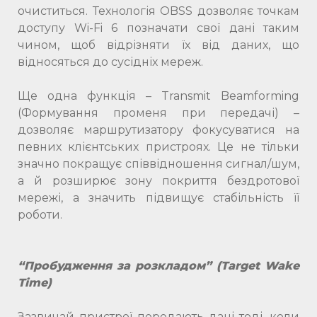
очиститься. Технологія OBSS дозволяє точкам
доступу Wi-Fi 6 позначати свої дані таким
чином, щоб відрізняти їх від даних, що
відносяться до сусідніх мереж.
Ще одна функція – Transmit Beamforming
(Формування променя при передачі) –
дозволяє маршрутизатору фокусуватися на
певних клієнтських пристроях. Це не тільки
значно покращує співвідношення сигнал/шум,
а й розширює зону покриття бездротової
мережі, а значить підвищує стабільність її
роботи.
“Пробудження за розкладом” (Target Wake
Time)
Зазвичай пристрої передають дані тоді, коли