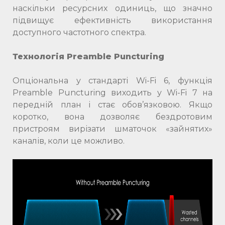
наскільки ресурсних одиниць, що значно
підвищує ефективність використання
доступного частотного спектра.
Технологія Preamble Puncturing
Опціональна у стандарті Wi-Fi 6, функція
Preamble Puncturing виходить у Wi-Fi 7 на
передній план і стає обов’язковою. Якщо
коротко, вона дозволяє бездротовим
пристроям вирізати шматочок «зайнятих»
каналів, коли це можливо.