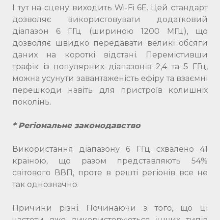
І тут на сцену виходить Wi-Fi 6E. Цей стандарт
дозволяє використовувати додатковий
діапазон 6 ГГц (шириною 1200 МГц), що
дозволяє швидко передавати великі обсяги
даних на короткі відстані. Перемістивши
трафік із популярних діапазонів 2,4 та 5 ГГц,
можна усунути завантаженість ефіру та взаємні
перешкоди навіть для пристроїв колишніх
поколінь.
* Регіональне законодавство
Використання діапазону 6 ГГц схвалено 41
країною, що разом представляють 54%
світового ВВП, проте в решті регіонів все не
так однозначно.
Причини різні. Починаючи з того, що ці
частоти вже використовуються інших типів