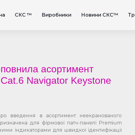
на
СКС ™
Виробники
Новини СКС™
Тр
оповнила асортимент
at.6 Navigator Keystone
про введення в асортимент неекранованого
призначена для фірмової патч-панелі Premium
одними індикаторами для швидкої ідентифікації