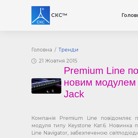
СКС™
Голов
Головна
Тренди
21 Жовтня 2015
Premium Line п
новим модулем C
Jack
Компанія Premium Line повідомляє 
модуля типу Keystone Кат.6. Новинка 
Line Navigator, забезпеченою світлоді