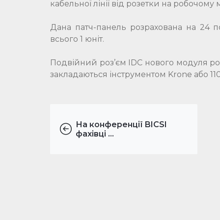
кабельної лінії від розетки на робочому м
Дана патч-панель розрахована на 24 п
всього 1 юніт.
Подвійний роз’єм IDC нового модуля ро
закладаються інструментом Krone або 110
На конференції BICSI
фахівці ...