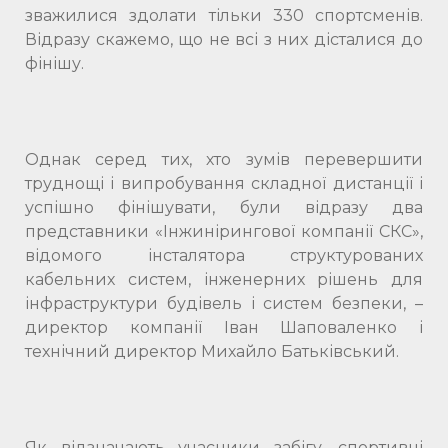
зважилися здолати тільки 330 спортсменів.
Відразу скажемо, що не всі з них дісталися до
фінішу.
Однак серед тих, хто зумів перевершити
труднощі і випробування складної дистанції і
успішно фінішувати, були відразу два
представники «Інжинірингової компанії СКС»,
відомого інсталятора структурованих
кабельних систем, інженерних рішень для
інфраструктури будівель і систем безпеки, –
директор компанії Іван Шаповаленко і
технічний директор Михайло Батьківський.
Як відзначають учасники забігу, спортивні