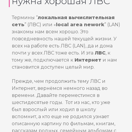
нужна хорошая ЛВС
Термины “
локальная вычислительная
сеть
” (ЛВС) или «
local area nework
” (LAN)
знакомы нам всем хорошо. Это
повседневность нашей текущей жизни. У
всех на работе есть ЛВС (LAN), да и дома
почти у всех ЛВС тоже есть. И эта
ЛВС
, к
тому же, подключается к
Интернет
и нам
становится доступен целый мир.
Прежде, чем продолжить тему ЛВС и
Интернет, вернёмся немного назад во
времени. Давайте переместимся в
шестидесятые годы. Тот из нас, кто уже
был взрослый или ходил в школу
вспомнит, а кто еще не родился узнает
описанную картину по фильмам, книгам,
рассказам родных, семейным альбомам с