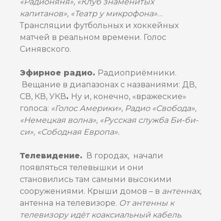
«Радионяня», «Клуб знаменитых
капитанов», «Театр у микрофона»
…
Трансляции футбольных и хоккейных
матчей в реальном времени. Голос
Синявского.
Эфирное радио.
Радиоприёмники.
Вещание в диапазонах с названиями: ДВ,
СВ, КВ, УКВ
.
Ну и, конечно, «вражеские»
голоса:
«Голос Америки», Радио «Свобода»,
«Немецкая волна», «Русская служба Би-би-
си», «Сободная Европа».
Телевидение.
В городах, начали
появляться телевышки и они
становились там самыми высокими
сооружениями. Крыши домов – в
антеннах
,
антенна на телевизоре.
От антенны к
телевизору идёт коаксиальный кабель
.