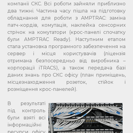
компанії СКС. Всі роботи зайняли приблизно
два тижні. Частина часу пішла на підготовку
обладнання для роботи з AMPTRAC: заміна
патч-кордів, комутація, наклейка сенсорних
стрічок на комутатори (крос-панелі спочатку
були АМРTRAC Ready). Наступним етапом
стала установка програмного забезпечення на
сервер і місця користувачів (ліцензія
отримана безпосередньо від виробника –
корпорації iTRACS), а також передача базі
даних знань про СКС офісу (план приміщень,
місцезнаходження розеток, стійок і
розміщення крос-панелей).
В результаті
під контроль
були взяті всі
інформаційні
ресурси офісу