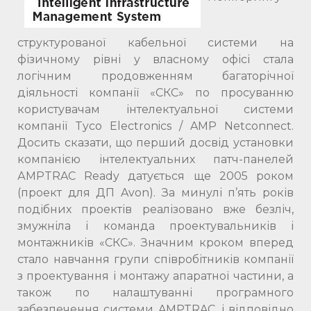
структурованої кабельної системи на
фізичному рівні у власному офісі стала
логічним продовженням багаторічної
діяльності компанії «СКС» по просуванню
користувачам інтелектуальної системи
компанії Tyco Electronics / AMP Netconnect.
Досить сказати, що перший досвід установки
компанією інтелектуальних патч-панелей
АМРTRAC Ready датується ще 2005 роком
(проект для ДП Avon). За минулі п’ять років
подібних проектів реалізовано вже безліч,
змужніла і команда проектувальників і
монтажників «СКС». Значним кроком вперед
стало навчання групи співробітників компанії
з проектування і монтажу апаратної частини, а
також по налаштуванні програмного
забезпечення системи AMPTRAC, і відповідно