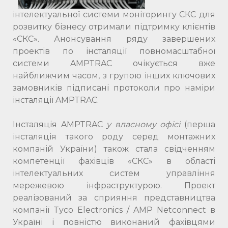
інтелектуальної системи моніторингу СКС для
розвитку бізнесу отримали підтримку клієнтів
«СКС». Анонсування ряду завершених
проектів по інсталяції повномасштабної
системи AMPTRAC очікується вже
найближчим часом, з групою інших ключових
замовників підписані протоколи про наміри
інсталяції AMPTRAC.
Інсталяція AMPTRAC
у власному офісі
(перша
інсталяція такого роду серед монтажних
компаній України) також стала свідченням
компетенції фахівців «СКС» в області
інтелектуальних систем управління
мережевою інфраструктурою. Проект
реалізований за сприяння представництва
компанії Tyco Electronics / AMP Netconnect в
Україні і повністю виконаний фахівцями