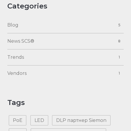
Categories
Blog
5
News SCS®
8
Trends
1
Vendors
1
Tags
PoE
LED
DLP партнер Siemon