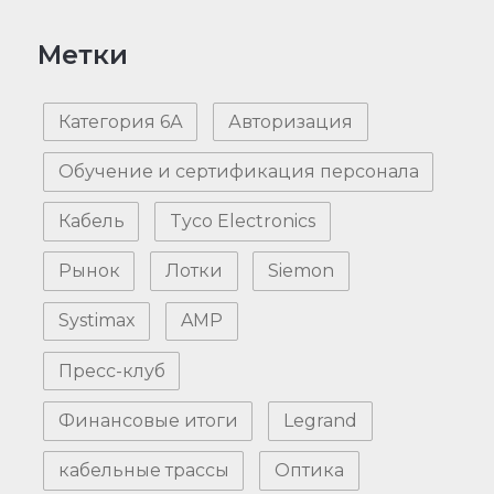
Метки
Категория 6А
Авторизация
Обучение и сертификация персонала
Кабель
Tyco Electronics
Рынок
Лотки
Siemon
Systimax
AMP
Пресс-клуб
Финансовые итоги
Legrand
кабельные трассы
Оптика