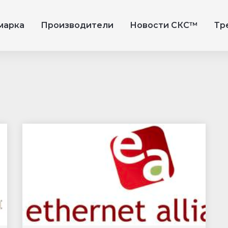
марка
Производители
Новости СКС™
Тр