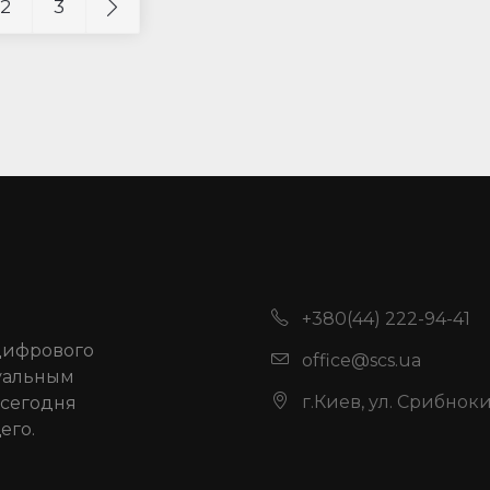
2
3
+380(44) 222-94-41
цифрового
office@scs.ua
туальным
г.Киев, ул. Срибнок
 сегодня
его.