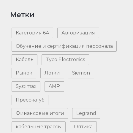
Метки
Категория 6А
Авторизация
Обучение и сертификация персонала
Кабель
Tyco Electronics
Рынок
Лотки
Siemon
Systimax
AMP
Пресс-клуб
Финансовые итоги
Legrand
кабельные трассы
Оптика