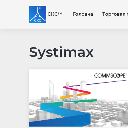
СКС™
Головна
Торговая 
Systimax