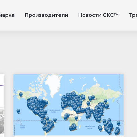
марка
Производители
Новости СКС™
Тр