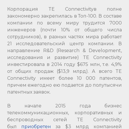
Корпорация TE Connectivityв полне
закономерно закрепилась в Топ-100. В составе
компании по всему миру трудится 7000
инженеров (почти 10% от общего числа
сотрудников), в разных частях мира работает
21 исследовательский центр компании. В
направление R&D (Research & Development,
исследования и развитие) TE Connectivity
инвестировала в 2014 году $675 млн, т.е. 4,9%
от общих продаж ($13,9 млрд). А всего TE
Connectivity имеет более 10 000 патентов,
причем ежегодно ею подается до полутысячи
патентных заявок.
В начале 2015 года бизнес
телекоммуникационных, корпоративных и
беспроводных сетей TE Connectivity
был
приобретен
за $3 млрд компанией