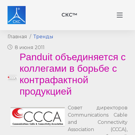
СКС™
Главная
Тренды
8 июня 2011
Panduit объединяется с
коллегами в борьбе с
контрафактной
продукцией
Совет директоров
Communications Cable
and Connectivity
Association (CCCA),