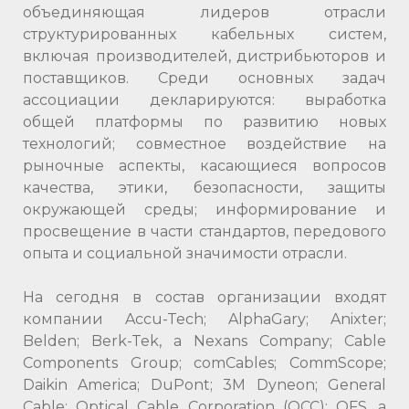
объединяющая лидеров отрасли
структурированных кабельных систем,
включая производителей, дистрибьюторов и
поставщиков. Среди основных задач
ассоциации декларируются: выработка
общей платформы по развитию новых
технологий; совместное воздействие на
рыночные аспекты, касающиеся вопросов
качества, этики, безопасности, защиты
окружающей среды; информирование и
просвещение в части стандартов, передового
опыта и социальной значимости отрасли.
На сегодня в состав организации входят
компании Accu-Tech; AlphaGary; Anixter;
Belden; Berk-Tek, a Nexans Company; Cable
Components Group; comCables; CommScope;
Daikin America; DuPont; 3M Dyneon; General
Cable; Optical Cable Corporation (OCC); OFS, a